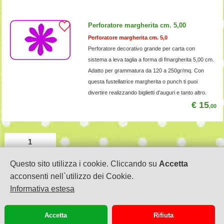
Perforatore margherita cm. 5,00
Perforatore margherita cm. 5,0
Perforatore decorativo grande per carta con
sistema a leva taglia a forma di fmargherita 5,00 cm.
Adatto per grammatura da 120 a 250gr/mq. Con
questa fustellatrice margherita o punch ti puoi
divertire realizzando biglietti d'auguri e tanto altro.
€ 15
,00
1
Questo sito utilizza i cookie. Cliccando su
Accetta
acconsenti nell`utilizzo dei Cookie.
Informativa estesa
MERCANTI IN FIERA di ANTONELLA FLORIS
via Sacco e Vanzetti, 4
22100 COMO
Accetta
Rifiuta