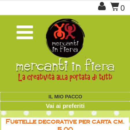

$
0

IL MIO PACCO
Vai ai preferiti
Fustelle decorative per carta cm.
5,00