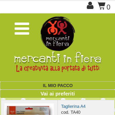

$
0

IL MIO PACCO
Vai ai preferiti
Taglierina A4
cod. TA40