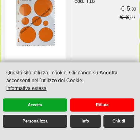
cod. T18
€ 5
,00
€ 6
,00
Questo sito utilizza i cookie. Cliccando su
Accetta
acconsenti nell`utilizzo dei Cookie.
Informativa estesa
MERCANTI IN FIERA di ANTONELLA FLORIS
via Sacco e Vanzetti, 4
22100 COMO
Accetta
Rifiuta
cell. 340 9265822
info@mercantinfierashop.com
Personalizza
Info
Chiudi