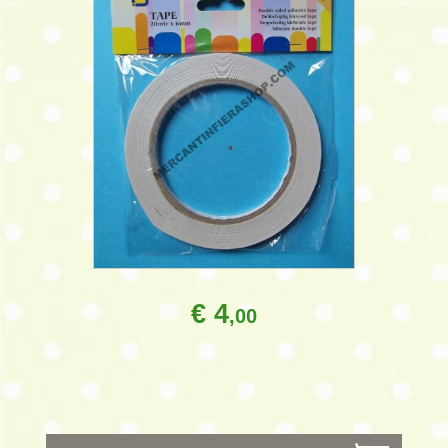
€ 4
,00