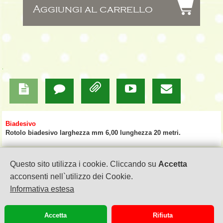
$
Aggiungi al carrello
=




Biadesivo
Rotolo biadesivo larghezza mm 6,00 lunghezza 20 metri.
Questo sito utilizza i cookie. Cliccando su
Accetta
acconsenti nell`utilizzo dei Cookie.
Informativa estesa
MERCANTI IN FIERA di ANTONELLA FLORIS
via Sacco e Vanzetti, 4
22100 COMO
Accetta
Rifiuta