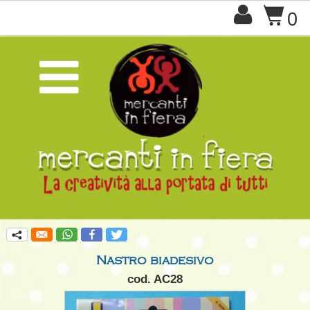

$
0

q
Nastro biadesivo
cod. AC28