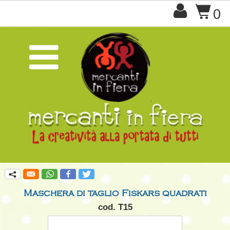

$
0

q
Maschera di taglio Fiskars quadrati
cod. T15