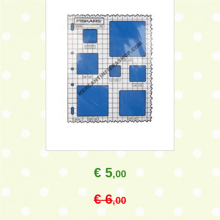
€ 5
,00
€ 6
,00